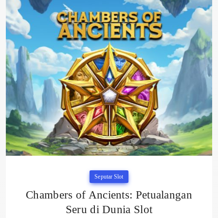
Seputar Slot
Chambers of Ancients: Petualangan
Seru di Dunia Slot