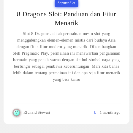
Seputar Slot
8 Dragons Slot: Panduan dan Fitur
Menarik
Slot 8 Dragons adalah permainan mesin slot yang
menggabungkan elemen-elemen mistis dari budaya Asia
dengan fitur-fitur modern yang menarik. Dikembangkan
oleh Pragmatic Play, permainan ini menawarkan pengalaman
bermain yang penuh warna dengan simbol-simbol naga yang
berfungsi sebagai pembawa keberuntungan. Mari kita bahas
lebih dalam tentang permainan ini dan apa saja fitur menarik
yang bisa kamu
Richard Stewart
1 month ago