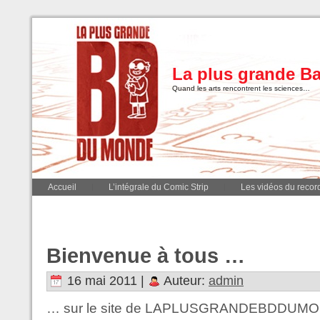
La plus grande B
Quand les arts rencontrent les sciences…
Accueil
L’intégrale du Comic Strip
Les vidéos du record
Bienvenue à tous …
16 mai 2011 |
Auteur:
admin
… sur le site de LAPLUSGRANDEBDDUMOND