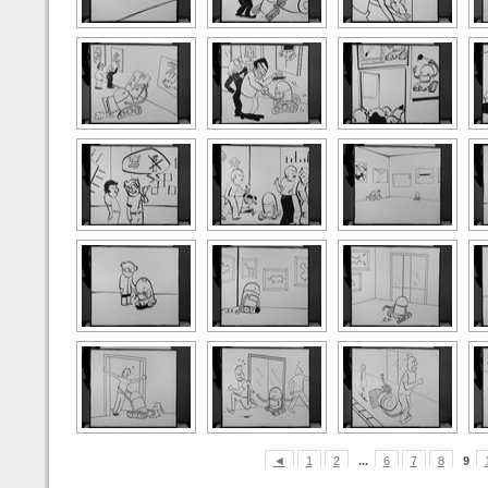
◄
1
2
...
6
7
8
9