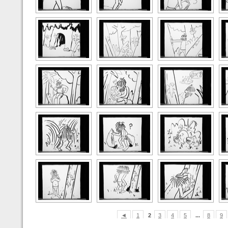
◄
1
2
3
4
5
...
8
9