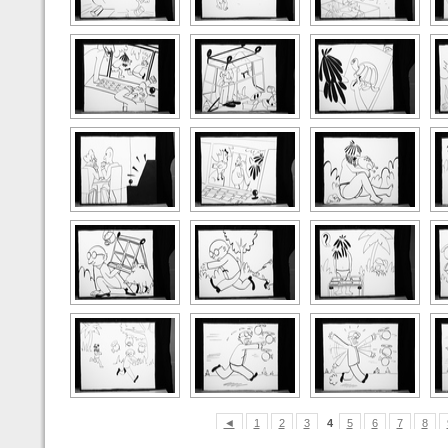
◄
1
2
3
4
5
6
7
8