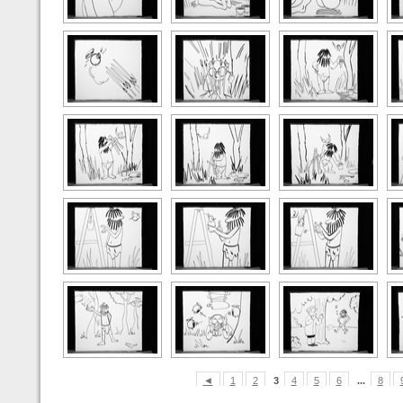
◄
1
2
3
4
5
6
...
8