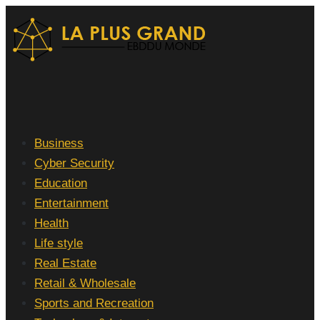
Skip
to
content
(Press
Enter)
La Plus grand Ebddu Monde
Business
Cyber Security
Education
Entertainment
Health
Life style
Real Estate
Retail & Wholesale
Sports and Recreation