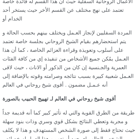
الأعمال الروحانية السفلية حيث أن هذا القسم له فائدة خاصة
تعتمد على نهج مختلف عن القسم الأخر حيث يستخر أحد
الخدام أو
المردة السفليين لإنجاز العـمل ويختلف بينهم بحسب الحالة و
يتم استحضارهم بقيام الشيخ الروحاني بجلسة خاصة تعتمد
على أسلوب وتعويذة وقراءة العزائم الخاصة ، كما أن هذا
العـمل يمُكن جميع الأشخاص من تنفيذه إي من كافة الفئات
العمرية والجـنسية إن كان من الذكور أو الاناث ، حيث لاقى
العـمل شعبية كبيرة بسبب نتائجه وصرامته وقوته بالإضافة إلى
أنه عـمـل مضمون . أقوى شيخ روحاني في العالم
أقوى شيخ روحاني في العالم لـ تهييج الحبيب بالصورة
طريقة من الطرق القوية والتي له تأثير كبير كما أنه قديمة جداً
و مجربة وتعطي النتائج بشكل قوي وسري وذات بنود سهلة
حيث تحتاج فقط إلى صورة الشخص المستهدف و هذا لا يكلف
الشخص الجالب إي جهد أو تعب و هذا العمل له خصائص