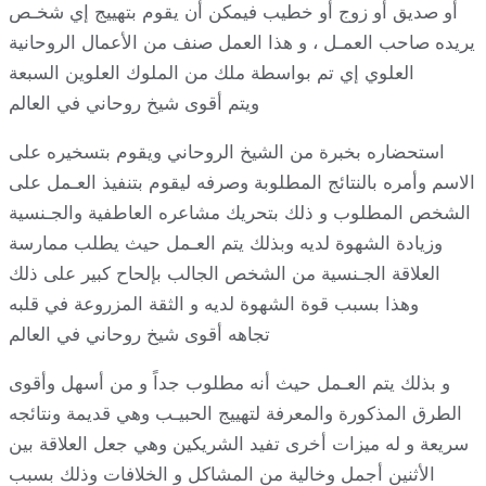
أو صديق أو زوج أو خطيب فيمكن أن يقوم بتهييج إي شخـص
يريده صاحب العمـل ، و هذا العمل صنف من الأعمال الروحانية
العلوي إي تم بواسطة ملك من الملوك العلوين السبعة
ويتم أقوى شيخ روحاني في العالم
استحضاره بخبرة من الشيخ الروحاني ويقوم بتسخيره على
الاسم وأمره بالنتائج المطلوبة وصرفه ليقوم بتنفيذ العـمل على
الشخص المطلوب و ذلك بتحريك مشاعره العاطفية والجـنسية
وزيادة الشهوة لديه وبذلك يتم العـمل حيث يطلب ممارسة
العلاقة الجـنسية من الشخص الجالب بإلحاح كبير على ذلك
وهذا بسبب قوة الشهوة لديه و الثقة المزروعة في قلبه
تجاهه أقوى شيخ روحاني في العالم
و بذلك يتم العـمل حيث أنه مطلوب جداً و من أسهل وأقوى
الطرق المذكورة والمعرفة لتهييج الحبيـب وهي قديمة ونتائجه
سريعة و له ميزات أخرى تفيد الشريكين وهي جعل العلاقة بين
الأثنين أجمل وخالية من المشاكل و الخلافات وذلك بسبب