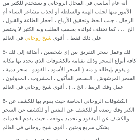
أنه عام أساسي في المجال الروحاني و يستخدم للكثير من
الأمور منها لجلب الهيبة والسلطة أو لجذب مشاعر النساء أم
الرجال ، جلب الحظ وتحقيق الأرباح ، أحجار الطاعة والقبول ،
الخ … ، كما تختلف فوائده بحسب الطلب وله الكثير لا يختصر
على ذلك فقط . أقوى
شيخ روحاني
في العالم
5- فك وعمل سحر التفريق بين إي شخصين ، أضافة إلى فك
كافة أنواع السحر وذلك بقيامه بالكشوفات الذي يحدد بها مكانه
و يقوم بإبطاله و منه ( السحر الأسود ، الفودو ، سحر دمية ،
السحر المرشوش ، الـسـحر المأكول ، المشروب ، المدوفون ،
عمل وفك الربط ، الخ .. ) . أقوى شيخ روحاني في العالم
6- الكشوفات الروحاني الخاصة حيث يقوم بها للكشف عن
الكنز وفك رصده أو للكشف عن النفس أو للكشف عن السحر
والكشف عن المفقود و تحديد موقعه ، حيث يقدم الخدمات
بشكل سريع ومتين . أقوى شيخ روحاني في العالم