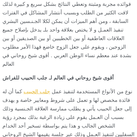
فوائده مجربة ومثبتة وتعطي النتائج بشكل سريع و كبيرة لذلك
لاقت الكثير من الطلب وبسبب أنتشار المشاكل في الفترات
السابقة ، ومن أهم الميزات أن يمكن لكلا الجـنـسين البشري
تنفيذ العمـل و لا يختص بعلاقة واحد بلـ يدخل بإصلاح جميع
العلاقات العاطفية أو بين الخطيبين أو بين الصديقين أو بين
الزوجين ، ويقوم على جعل الزوج خاضع فهذا الأمر مطلوب
بشدة عند معظم نساء الوطن العربي . أقوى شيخ روحاني في
العالم
أقوى شيخ روحاني في العالم لـ جلب الحبيب للفراش
نوع من الأنواع المستخدمة لتنفيذ عمل
جلب الحبيب
كما أن له
فائدة مخصص لها و تعمل على شروط ومعايير خاصة و يهدف
إلى جعل الحبيب يأتي و يطلب ممارسة العلاقة الجـنسية وذلك
بسبب أن العـمل يقوم على زيادة الرغبة بذلك بمجرد رؤية
الشخص الجالب و هذا يتم بواسطة تسخير أحد الخدام
السفليين لتنفيذ العـمل وذلك عبر جلسة يقيمها الشيخ الروحاني