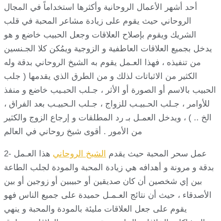
أحد أشهر الأعمال الروحانية وأكثرها استخداماً في المجال
الروحاني حيث يقوم على زيادة مشاعر المحبة في قلب
الشريك ويقوم بإصلاح العلاقات وجعل الحبيب خاضع و هو
يدخل بجميع العلاقات العاطفية و الزوجية ويمُكن كلا الجـنسين
من تنفيذه ، فهذا العـمل يقوم به الشيخ الروحاني بدقة وله
الكثير من الاثباتات لذلك و من الطرق الذي يقدمها ( جلب
الحبيب بالاسم أو الصورة أو الأثر ، جـلب الحبـيب خاضع و منفذ
للأوامر ، جـلب الحـبيـب للزواج ، جـلب الـحبيـب بعد الفراق ،
الخ .. ) ، ويدخل العمـل بـ رد المطلقات و إرجاع الزوج والكثير
من الأمور . أقوى شيخ روحاني في العالم
2- عمل سحر المحبة حيث يقدم
الشيخ الروحاني
هذا العـمل
بدقة و مرونة و أهدافه هي زيادة المحبة والمودة لجلب الطاعة
بين إي شخصين أن كان صديقين أو حبيبين أو زوجين أو بين
الأصدقاء ، حيث أن نتائج العـمـل حميدة على جميع الناس فهو
يقوم على جعل العلاقات مليئة بالمودة والمحبة و ينهي