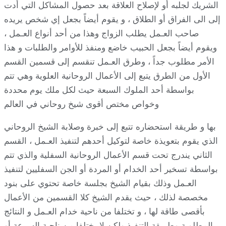
الشريك لجلبه أو لإصلاح العلاقة بعد حصول المشاكل التي أدت
إلى الى الفراق أو الطلاق ، و يقوم أيضاً بجعل إي شخص يريده
صاحب العـمل يطلب الزواج وهذا من أحد أنواع العـمل ،
ويقوم أيضاً بجعل الحبيب خاضع ومنفذ للأوامر والطلبات و هذا
الأمر مطلوب جداً ، وطرق العـمل تنقسم إلى قسمين القسم
الأول من الطرق يتبع إلى الأعمال الروحانية العلوية وهي تتم
بواسطة أحد الملوك السبعة حيث لكل ملك يوم محددة
وخواص مختص أقوى شيخ روحاني في العالم
بها و طريقة استحضاره تتبع إلى خبرة وصلابة الشيخ الروحاني
الذي يقوم بتعويذة خاصة لتوكيل أحدهم لتنفيذ العـمل ، القسم
الثاني يندرج تحت قسم الأعمال الروحانية السفلية والذي تتم
بواسطة تسخير أحد الخدام أو المردة أو الجن السفليين لتنفيذ
العـمل وذلك بقيام الشيخ بجلسة خاصة تحتوي على بنود
مخصصة لذلك ، حيث يقدم الشيخ كلا القسمين من الأعمال
بأقصى طاقة لها ، و تختلفا من ناحية خدام العـمل و النتائج
المطلوبة وطريقة التنفيذ ولكن لا يختلفا من ناحية السرعة أو