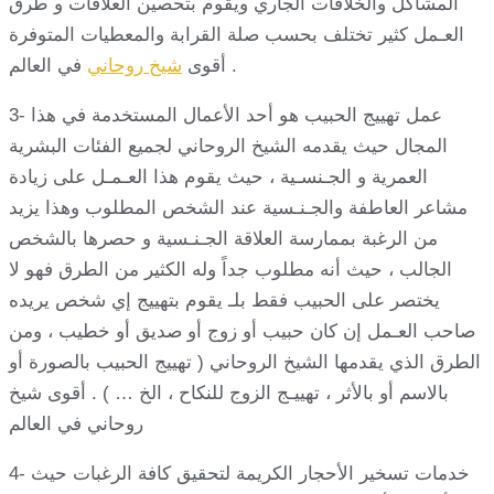
المشاكل والخلافات الجاري ويقوم بتحصين العلاقات و طرق
العـمل كثير تختلف بحسب صلة القرابة والمعطيات المتوفرة
. أقوى
شيخ روحاني
في العالم
3- عمل تهييج الحبيب هو أحد الأعمال المستخدمة في هذا
المجال حيث يقدمه الشيخ الروحاني لجميع الفئات البشرية
العمرية و الجـنسـية ، حيث يقوم هذا العـمـل على زيادة
مشاعر العاطفة والجـنـسية عند الشخص المطلوب وهذا يزيد
من الرغبة بممارسة العلاقة الجـنـسية و حصرها بالشخص
الجالب ، حيث أنه مطلوب جداً وله الكثير من الطرق فهو لا
يختصر على الحبيب فقط بلـ يقوم بتهييج إي شخص يريده
صاحب العـمل إن كان حبيب أو زوج أو صديق أو خطيب ، ومن
الطرق الذي يقدمها الشيخ الروحاني ( تهييج الحبيب بالصورة أو
بالاسم أو بالأثر ، تهييـج الزوج للنكاح ، الخ … ) . أقوى شيخ
روحاني في العالم
4- خدمات تسخير الأحجار الكريمة لتحقيق كافة الرغبات حيث