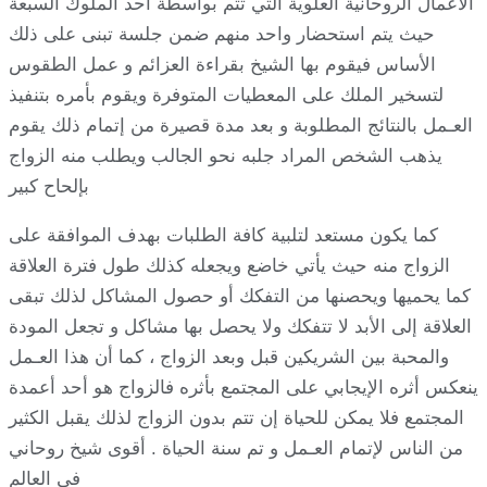
الأعمال الروحانية العلوية التي تتم بواسطة أحد الملوك السبعة
حيث يتم استحضار واحد منهم ضمن جلسة تبنى على ذلك
الأساس فيقوم بها الشيخ بقراءة العزائم و عمل الطقوس
لتسخير الملك على المعطيات المتوفرة ويقوم بأمره بتنفيذ
العـمل بالنتائج المطلوبة و بعد مدة قصيرة من إتمام ذلك يقوم
يذهب الشخص المراد جلبه نحو الجالب ويطلب منه الزواج
بإلحاح كبير
كما يكون مستعد لتلبية كافة الطلبات بهدف الموافقة على
الزواج منه حيث يأتي خاضع ويجعله كذلك طول فترة العلاقة
كما يحميها ويحصنها من التفكك أو حصول المشاكل لذلك تبقى
العلاقة إلى الأبد لا تتفكك ولا يحصل بها مشاكل و تجعل المودة
والمحبة بين الشريكين قبل وبعد الزواج ، كما أن هذا العـمل
ينعكس أثره الإيجابي على المجتمع بأثره فالزواج هو أحد أعمدة
المجتمع فلا يمكن للحياة إن تتم بدون الزواج لذلك يقبل الكثير
من الناس لإتمام العـمل و تم سنة الحياة . أقوى شيخ روحاني
في العالم