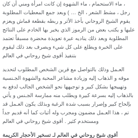
، ماء الاستحمام ، ماء الشهوة إن كانت امرأة ومني أن كان
رجل ، مشط الشعر ، الخ … ) وبعد جمع المعطيات المطلوبة
يقوم الشيخ الروحاني بأخذ الأثر و ربطه بقطعة قماش ويعزم
عليها و يكتب بعض من الرموز الذي يخبر بها الخادم على النتائج
المطلوبة وبعد ذلك يناديه عبرة تعويذة محضرة مسبقاً تعتمد
على الخبرة ويطلع على كل شيء ويصرف بعد ذلك ليقوم
بتنفيذ أقوى شيخ روحاني في العالم
العـمل وذلك بالتواصل مع قرين الشخص المطلوب لتحديد
موقه و الذهاب إليه وزيادة مشاعر المحبة والشهوة الجـنسية
وتهييجها بشكل كبير و توجيهها نحو الشخص الجالب لدفع به
بالذهاب إليه بسرعة كبيرة ويطلب منه ممارسة الجـنس و يأتي
بإلحاح كبير وإصرار بسبب شدة الرغبة وبذلك يكون العـمل قد
تم ، هذا العـمل مضمون ومجرب وله أثبات كما أنه قديم جداً
ومستخدم كثير . أقوى شيخ روحاني في العالم
أقوى شيخ روحاني في العالم لـ تسخير الأحجار الكريمة