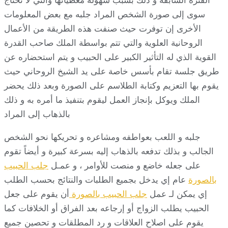
الفترة السابقة و ذلك بسبب سهولة معطياتها والتي لا تحتاج
سوى إلى صورة الشخص المراد جلبه مع بعض المعلومات
الأخرى إن توفرت حيث صنفت هذه الطريقة من الأعمال
الروحانية العلوية والتي تتم بواسطة الملك صاحب القدرة
القوية الذي له التأثير الكبير على الحبيب و يتم استحضاره عن
طريق جلسة تقام بأسس خاصة على يد الشيخ الروحاني حيث
يقوم بها التعزيم وكتابة الطلاسم على الصورة وبعد ذلك يحضر
الملك ويوكل بإنجاز العمل ليقوم بتنفيذ ما أمره به و ذلك
بالذهاب إلى المراد
جلبه و اللعب بعواطفه ومشاعره و تحريكها نحو الشخص
الجالب و بذلك تدفعه بالذهاب إليه بسرعة كبيرة و أيضاً تقوم
على جعله خاضع و منصت للأوامر ، و عمـل
جلب الحبيب
بالصورة
عام إي يدخل بجميع الطلبات والنتائج بحسب الطلب
إي يمكن لـ عمل
جلب الحبيب بالصورة
أن يقوم على جعل
الحبيب يطلب الزواج أو إرجاعه بعد الفراق أو الخلافات كما
يقوم على اصلاح العلاقات و رد المطلقات و تحصين جميع