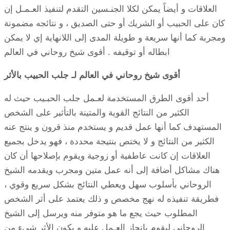
العلاقات و أيضاً يمكن لكلا الجنـسين التقدم لتنفيذ العـمـل إن
كان على الحبيب أو الشريك أو حتى الصديق ، و نتائجه مضمونة
ومجربة كما أنها سريعة و طويلة المدى إلى اللانهاية إي لا يمكن
ابطاله أو توقيفه . أقوى شيخ روحاني في العالم
أقوى شيخ روحاني في العالم لـ جلب الحبيب بالأثر
أحد أقوى الطرق المستخدمة لعـمل جلب الحبـيب حيث له
الكثير من النتائج القوية والمتينة بالتأثير على الشخص
المستهدف كما أنها عمل قديم و يستخدم منذ قرون و ينتج عنه
الكثير من النتائج و لا يختص بنتيجة محددة ، فهو يدخل بجميع
العلاقات إن كانت عاطفية أو زوجية ويقوم بإصلاحها أن كان
هناك مشاكل أضافة إلى أنه عمل متين ومجرب ويقدمه الشيخ
الروحاني بأسلوب سهل ويعطي النتائج بشكل سريع وقوي ،
فطريقة تنفيذه له نهج مخصص و ذلك يعتمد على أثر الشخص
المطلوب حيث يجع ما هو متوفر منه ويرسل إلى الشيخ
الروحاني ليقوم بإنجاز العـمل عليه و يكون الأثر شيء من