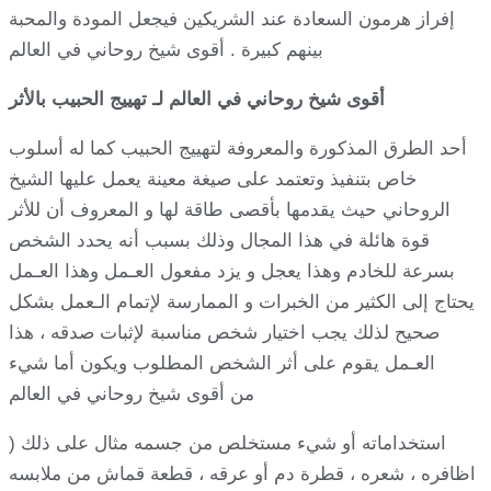
إفراز هرمون السعادة عند الشريكين فيجعل المودة والمحبة
بينهم كبيرة . أقوى شيخ روحاني في العالم
أقوى شيخ روحاني في العالم لـ تهييج الحبيب بالأثر
أحد الطرق المذكورة والمعروفة لتهييج الحبيب كما له أسلوب
خاص بتنفيذ وتعتمد على صيغة معينة يعمل عليها الشيخ
الروحاني حيث يقدمها بأقصى طاقة لها و المعروف أن للأثر
قوة هائلة في هذا المجال وذلك بسبب أنه يحدد الشخص
بسرعة للخادم وهذا يعجل و يزد مفعول العـمل وهذا العـمل
يحتاج إلى الكثير من الخبرات و الممارسة لإتمام الـعمل بشكل
صحيح لذلك يجب اختيار شخص مناسبة لإثبات صدقه ، هذا
العـمل يقوم على أثر الشخص المطلوب ويكون أما شيء
من أقوى شيخ روحاني في العالم
استخداماته أو شيء مستخلص من جسمه مثال على ذلك (
اظافره ، شعره ، قطرة دم أو عرقه ، قطعة قماش من ملابسه