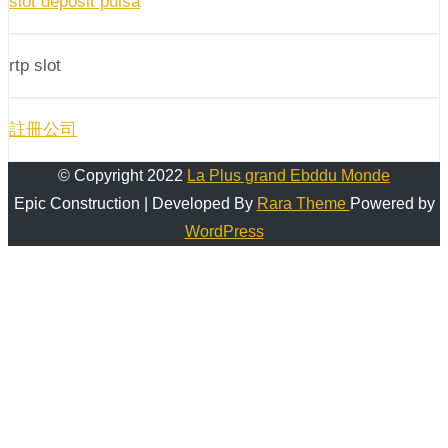
slot deposit pulsa
rtp slot
註冊公司
© Copyright 2022
La Plus grand Ebddu Monde
Epic Construction | Developed By
Rara Theme
Powered by
WordPress