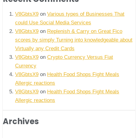
V8GbtsX9
on
Various types of Businesses That
could Use Social Media Services
V8GbtsX9
on
Replenish & Carry on Great Fico
scores by simply Turning into knowledgeable about
Virtually any Credit Cards
V8GbtsX9
on
Crypto Currency Versus Fiat
Currency
V8GbtsX9
on
Health Food Shops Fight Meals
Allergic reactions
V8GbtsX9
on
Health Food Shops Fight Meals
Allergic reactions
Archives