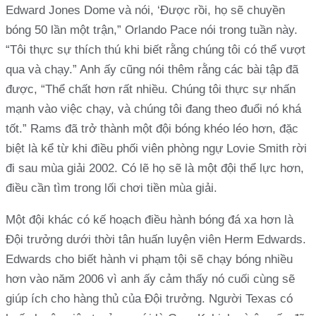
Edward Jones Dome và nói, ‘Được rồi, họ sẽ chuyền
bóng 50 lần một trận,” Orlando Pace nói trong tuần này.
“Tôi thực sự thích thú khi biết rằng chúng tôi có thể vượt
qua và chạy.” Anh ấy cũng nói thêm rằng các bài tập đã
được, “Thể chất hơn rất nhiều. Chúng tôi thực sự nhấn
mạnh vào việc chạy, và chúng tôi đang theo đuổi nó khá
tốt.” Rams đã trở thành một đội bóng khéo léo hơn, đặc
biệt là kể từ khi điều phối viên phòng ngự Lovie Smith rời
đi sau mùa giải 2002. Có lẽ họ sẽ là một đội thể lực hơn,
điều cần tìm trong lối chơi tiền mùa giải.
Một đội khác có kế hoạch điều hành bóng đá xa hơn là
Đội trưởng dưới thời tân huấn luyện viên Herm Edwards.
Edwards cho biết hành vi phạm tội sẽ chạy bóng nhiều
hơn vào năm 2006 vì anh ấy cảm thấy nó cuối cùng sẽ
giúp ích cho hàng thủ của Đội trưởng. Người Texas có