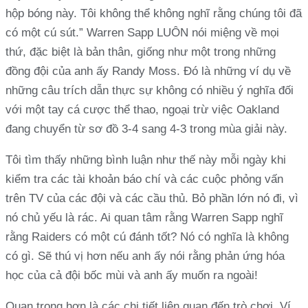
hộp bóng này. Tôi không thể không nghĩ rằng chúng tôi đã
có một cú sút.” Warren Sapp LUÔN nói miệng về mọi
thứ, đặc biệt là bản thân, giống như một trong những
đồng đội của anh ấy Randy Moss. Đó là những ví dụ về
những câu trích dẫn thực sự không có nhiều ý nghĩa đối
với một tay cá cược thể thao, ngoại trừ việc Oakland
đang chuyển từ sơ đồ 3-4 sang 4-3 trong mùa giải này.
Tôi tìm thấy những bình luận như thế này mỗi ngày khi
kiểm tra các tài khoản báo chí và các cuộc phỏng vấn
trên TV của các đội và các cầu thủ. Bỏ phần lớn nó đi, vì
nó chủ yếu là rác. Ai quan tâm rằng Warren Sapp nghĩ
rằng Raiders có một cú đánh tốt? Nó có nghĩa là không
có gì. Sẽ thú vị hơn nếu anh ấy nói rằng phản ứng hóa
học của cả đội bốc mùi và anh ấy muốn ra ngoài!
Quan trọng hơn là các chi tiết liên quan đến trò chơi. Ví