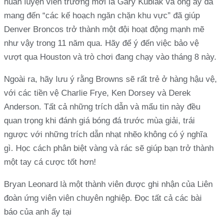
huấn luyện viên trưởng mới là Gary Kubiak và ông ấy đã
mang đến “các kế hoạch ngăn chặn khu vực” đã giúp
Denver Broncos trở thành một đội hoạt động mạnh mẽ
như vậy trong 11 năm qua. Hãy để ý đến việc bảo vệ
vượt qua Houston và trò chơi đang chạy vào tháng 8 này.
Ngoài ra, hãy lưu ý rằng Browns sẽ rất trẻ ở hàng hậu vệ,
với các tiền vệ Charlie Frye, Ken Dorsey và Derek
Anderson. Tất cả những trích dẫn và mẩu tin này đều
quan trọng khi đánh giá bóng đá trước mùa giải, trái
ngược với những trích dẫn nhạt nhẽo không có ý nghĩa
gì. Học cách phân biệt vàng và rác sẽ giúp bạn trở thành
một tay cá cược tốt hơn!
Bryan Leonard là một thành viên được ghi nhận của Liên
đoàn ứng viên viên chuyên nghiệp. Đọc tất cả các bài
báo của anh ấy tại