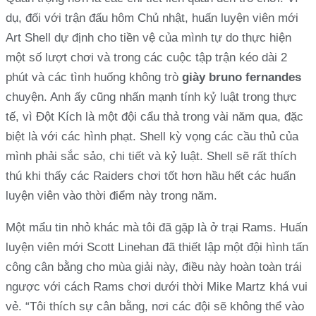
dụ, đối với trận đấu hôm Chủ nhật, huấn luyện viên mới
Art Shell dự định cho tiền vệ của mình tự do thực hiện
một số lượt chơi và trong các cuộc tập trận kéo dài 2
phút và các tình huống không trò
giày bruno fernandes
chuyện. Anh ấy cũng nhấn mạnh tính kỷ luật trong thực
tế, vì Đột Kích là một đội cẩu thả trong vài năm qua, đặc
biệt là với các hình phạt. Shell kỳ vọng các cầu thủ của
mình phải sắc sảo, chi tiết và kỷ luật. Shell sẽ rất thích
thú khi thấy các Raiders chơi tốt hơn hầu hết các huấn
luyện viên vào thời điểm này trong năm.
Một mẩu tin nhỏ khác mà tôi đã gặp là ở trại Rams. Huấn
luyện viên mới Scott Linehan đã thiết lập một đội hình tấn
công cân bằng cho mùa giải này, điều này hoàn toàn trái
ngược với cách Rams chơi dưới thời Mike Martz khá vui
vẻ. “Tôi thích sự cân bằng, nơi các đội sẽ không thể vào