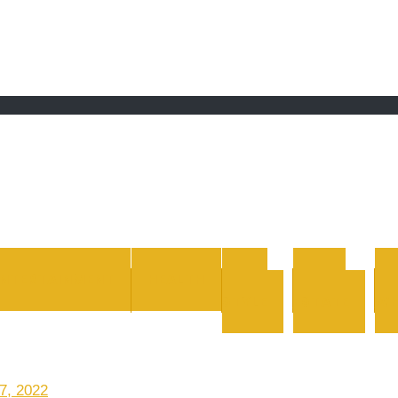
 grand Ebddu Monde
ENTERTAINMENT
HEALTH
LIFE
REAL
STYLE
ESTATE
WH
27, 2022