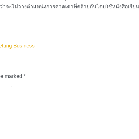
จว่าจะไม่วางตำแหน่งการคาดเดาที่คล้ายกันโดยใช้หนังสือเรียน
etting Business
are marked
*