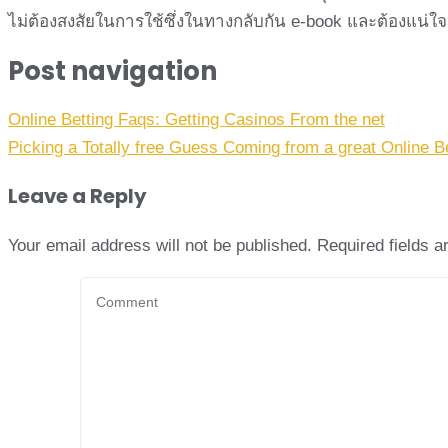
ไม่ต้องสงสัยในการใช้ซึ่งในทางกลับกัน e-book และต้องแน่ใ
Post navigation
Online Betting Faqs: Getting Casinos From the net
Picking a Totally free Guess Coming from a great Online B
Leave a Reply
Your email address will not be published.
Required fields 