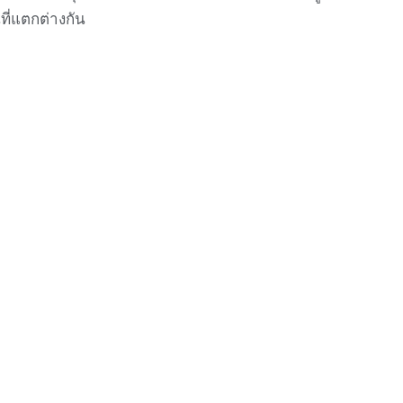
ที่แตกต่างกัน