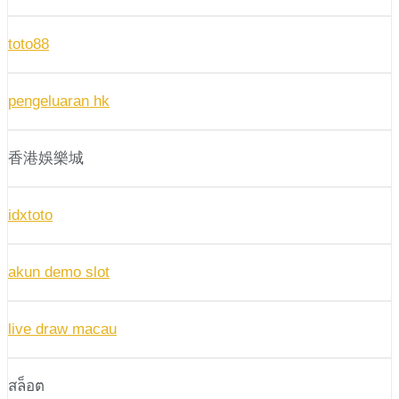
toto88
pengeluaran hk
香港娛樂城
idxtoto
akun demo slot
live draw macau
สล็อต