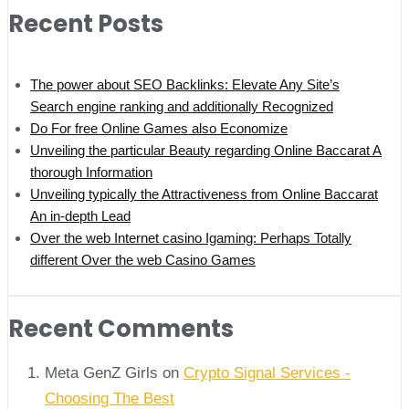
Recent Posts
The power about SEO Backlinks: Elevate Any Site’s
Search engine ranking and additionally Recognized
Do For free Online Games also Economize
Unveiling the particular Beauty regarding Online Baccarat A
thorough Information
Unveiling typically the Attractiveness from Online Baccarat
An in-depth Lead
Over the web Internet casino Igaming: Perhaps Totally
different Over the web Casino Games
Recent Comments
Meta GenZ Girls on
Crypto Signal Services -
Choosing The Best