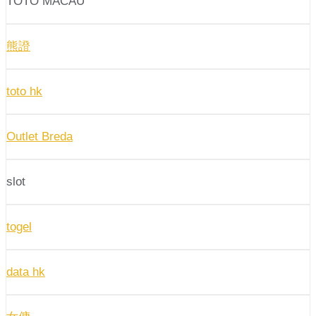
TOTO MACAU
熊證
toto hk
Outlet Breda
slot
togel
data hk