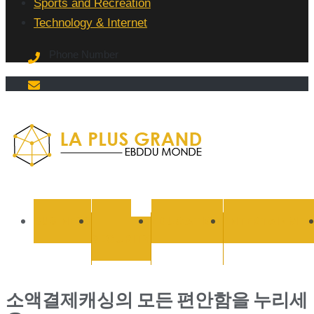
Sports and Recreation
Technology & Internet
Phone Number
La Plus
grand
BUSINESS
CYBER
EDUCATION
ENTERTAINMEN
SECURITY
Ebddu
Monde
소액결제캐싱의 모든 편안함을 누리세