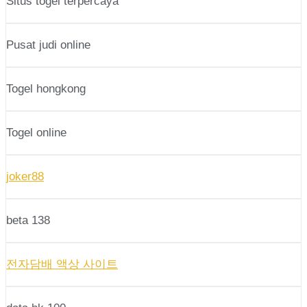
Situs togel terpercaya
Pusat judi online
Togel hongkong
Togel online
joker88
beta 138
전자담배 액상 사이트