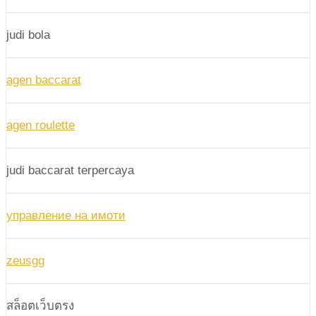
judi bola
agen baccarat
agen roulette
judi baccarat terpercaya
управление на имоти
zeusgg
สล็อตเว็บตรง