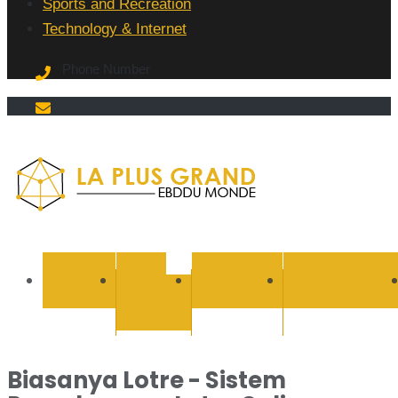
Sports and Recreation
Technology & Internet
Phone Number
La Plus
grand
BUSINESS
CYBER
EDUCATION
ENTERTAINMEN
SECURITY
Ebddu
Monde
Biasanya Lotre - Sistem