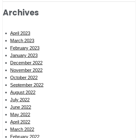
Archives
April 2023
March 2023
February 2023
January 2023
December 2022
November 2022
October 2022
September 2022
August 2022
July 2022
June 2022
May 2022
April 2022
March 2022
February 2022