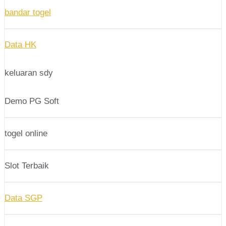
bandar togel
Data HK
keluaran sdy
Demo PG Soft
togel online
Slot Terbaik
Data SGP