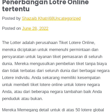
Penerbangan Lotre Online
tertentu
Posted by
Shazaib Khatri68
Uncategorized
Posted on
June 28, 2022
The Lotter adalah perusahaan Tiket Lotere Online,
mereka diciptakan untuk memenuhi permintaan dan
persyaratan untuk layanan tiket pemasaran di seluruh
dunia. Mereka mengusulkan pembelian tiket tanpa biaya
dan tidak terbatas dari seluruh dunia dari berbagai negara
Lotere individu. Anda sekarang memiliki kesempatan
untuk membeli tiket lotere online untuk lotere negara
Anda, atau dari beberapa negara tambahan baik Anda
penduduk atau bukan.
Mereka Memegang detail untuk di atas 50 lotere global