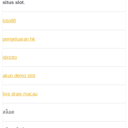
situs slot
.
toto88
pengeluaran hk
idxtoto
akun demo slot
live draw macau
สล็อต