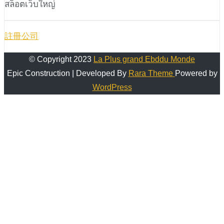
สล็อตเว็บใหญ่
註冊公司
© Copyright 2023
La Plus grand Ebddu Monde
Epic Construction | Developed By
Rara Theme
Powered by
WordPress