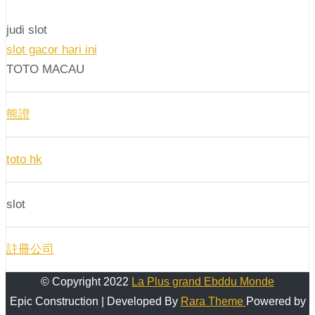
judi slot
slot gacor hari ini
TOTO MACAU
熊證
toto hk
slot
註冊公司
© Copyright 2022
La Plus grand Ebddu Monde
Epic Construction | Developed By
Rara Theme
Powered by