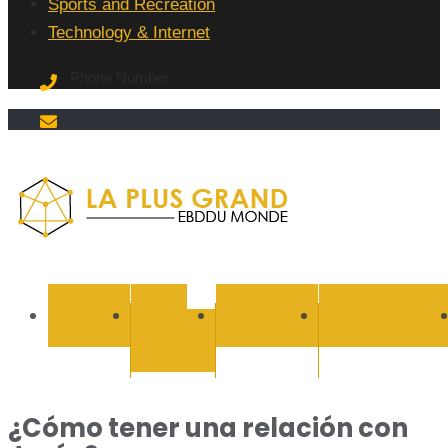
Sports and Recreation
Technology & Internet
Phone Number
La Plus
grand
BUSINESS
CYBER
EDUCATION
ENTERTAINMEN
SECURITY
Ebddu
Monde
¿Cómo tener una relación con