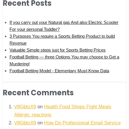
Recent Posts
If you carry out your Natural gas And also Electric Scooter
For your personal Toddler?
3 Purposes You require a Sports Betting Product to build
Revenue
Valuable Simple steps just for Sports Betting Prices
Football Betting — three Options You may choose to Get a
Murdering!
Football Betting Model - Elementary Must-Know Data
Recent Comments
V8GbtsX9
on
Health Food Shops Fight Meals
Allergic reactions
V8GbtsX9
on
How Do Professional Email Service