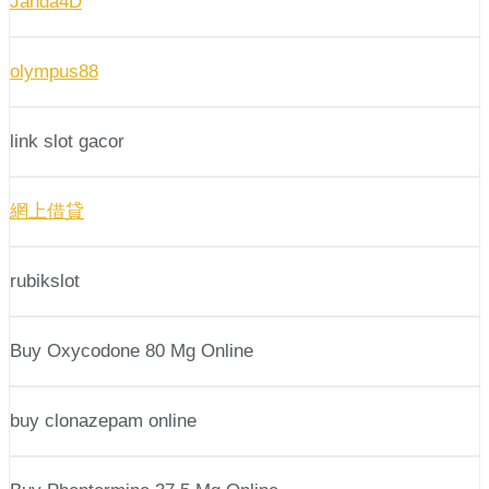
Janda4D
olympus88
link slot gacor
網上借貸
rubikslot
Buy Oxycodone 80 Mg Online
buy clonazepam online