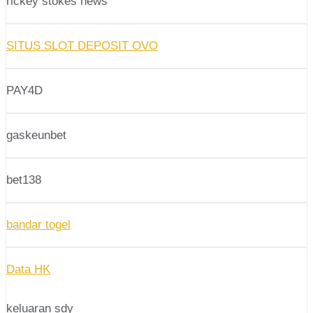
rickey stokes news
SITUS SLOT DEPOSIT OVO
PAY4D
gaskeunbet
bet138
bandar togel
Data HK
keluaran sdy