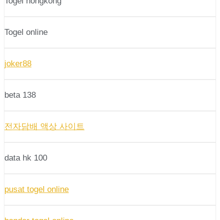
Togel hongkong
Togel online
joker88
beta 138
전자담배 액상 사이트
data hk 100
pusat togel online