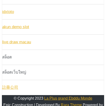
idxtoto
akun demo slot
live draw macau
สล็อต
สล็อตเว็บใหญ่
註冊公司
© Copyright 2023
La Plus grand Ebddu Monde
Epic Construction | Developed By
Rara Theme
Powered by