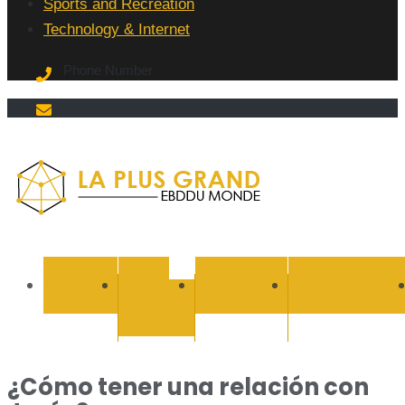
Sports and Recreation
Technology & Internet
Phone Number
La Plus
grand
BUSINESS
CYBER
EDUCATION
ENTERTAINMEN
SECURITY
Ebddu
Monde
¿Cómo tener una relación con