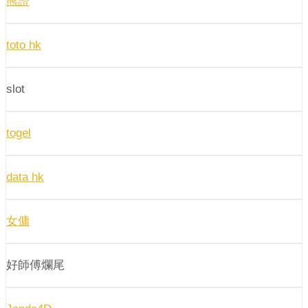
熊證
toto hk
slot
togel
data hk
女傭
好師傅爛尾